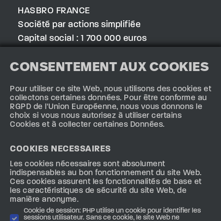
HASBRO FRANCE
Société par actions simplifiée
Capital social : 1 700 000 euros
Immatriculée au RCS de Chambéry sous le
n°746220623
CONSENTEMENT AUX COOKIES
Numéro de TVA intracommunautaire : N°TVA
FR45 746 220 623
Pour utiliser ce site Web, nous utilisons des cookies et
Siège social : SAVOIE TECHNOLAC, 73370
collectons certaines données. Pour être conforme au
LE-BOURGET-DU-LAC
RGPD de l'Union Européenne, nous vous donnons le
choix si vous nous autorisez à utiliser certains
N° de téléphone : 04 79 96 48 48
Cookies et à collecter certaines Données.
Adresse e-mail : conso@hasbro.fr
Directeur de la publication : Elodie Druhen
COOKIES NECESSAIRES
Charnaux
Les cookies nécessaires sont absolument
indispensables au bon fonctionnement du site Web.
Ces cookies assurent les fonctionnalités de base et
HÉBERGEMENT DU SITE :
les caractéristiques de sécurité du site Web, de
manière anonyme.
L’hébergeur du site tournoi-beyblade.fr est la
Société O2 switch, dont le siège social est
Cookie de session: PHP utilise un cookie pour identifier les
sessions utilisateur. Sans ce cookie, le site Web ne
situé au : 222-224 Boulevard Gustave