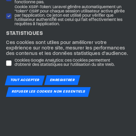
fonctionne pas.
Flaubert 63000 Clermont-Ferrand.
Cookie XSRF-Token: Laravel génère automatiquement un
"token" CSRF pour chaque session utilisateur active gérée
SARL o2switch au capital de 7 500€
par l'application. Ce jeton est utilisé pour vérifier que
l'utilisateur authentifié est celui qui fait effectivement les
RCS : Clermont-Ferrand – SIRET : 510 909
requêtes à l'application.
80700016 – TVA : FR35510909807
STATISTIQUES
La marque o2switch est déposée INPI sous
le numéro 09 3 645 729.
Ces cookies sont utiles pour améliorer votre
expérience sur notre site, mesurer les performances
http://www.o2switch.fr/
des contenus et les données statistiques d’audience.
Cookies Google Analytics: ces Cookies permettent
d'obtenir des statistiques sur l'utilisation du site Web.
CONCEPTION DU SITE :
ENO EVENTS
TOUT ACCEPTER
ENREGISTRER
SAS, RCS PARIS 909403933, adresse : 2
route de Gisy / Burospace / Bâtiment 2 /
REFUSER LES COOKIES NON ESSENTIELS
91570 Bièvres