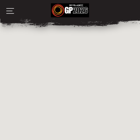
ACCUEIL
TOURNOIS
ACTUALITÉS
LA FINALE
LE COMBAT
CONTACT
ESPACE BLADER